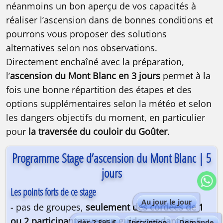
néanmoins un bon aperçu de vos capacités à
réaliser l’ascension dans de bonnes conditions et
pourrons vous proposer des solutions
alternatives selon nos observations.
Directement enchaîné avec la préparation,
l’
ascension du Mont Blanc en 3 jours
permet à la
fois une bonne répartition des étapes et des
options supplémentaires selon la météo et selon
les dangers objectifs du moment, en particulier
pour
la traversée du couloir du Goûter
.
Programme Stage d’ascension du Mont Blanc | 5
jours
Les points forts de ce stage
Au jour le jour
- pas de groupes,
seulement des cordées de 1
ou 2 participants avec un guide pendant les 5
dès 2 895 €
Inscription
Demande