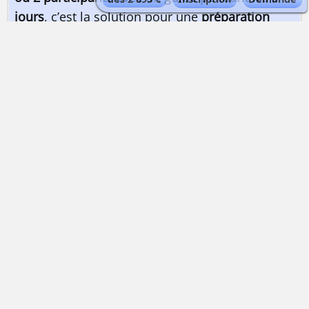
jours
, c’est la solution pour une
préparation
adaptée
se déroulant en altitude.
-
Préparation très complète et efficace, en
altitude, dans un secteur glaciaire magnifique
,
orientée 100% sur votre objectif, le
Mont Blanc
par le Goûter
.
- Nuit au refuge du Nid d’Aigle (ou s’il est fermé
au refuge de Tête Rousse) pour monter au
refuge du Goûter
à la bonne heure.
-
Nuit au refuge du Goûter au retour du Mont
Blanc
.
-
3 créneaux possibles pour atteindre le
sommet du Mont Blanc
selon la météo : le jour
4, le jour 5 comme prévu avec un départ vers 3
heures ou le jour 5 avec un départ tardif vers 8
heures.