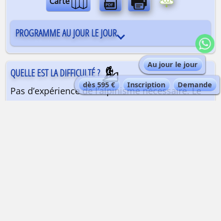
Carte
PROGRAMME AU JOUR LE JOUR
Au jour le jour
QUELLE EST LA DIFFICULTÉ ?
dès 595 €
Inscription
Demande
Pas d’expérience de l’alpinisme nécessaire. Le
seul passage qui peut être technique selon la
saison est l’arête finale le dernier jour. Très
bonne condition physique nécessaire pour
réaliser des efforts pendant plusieurs heures en
altitude. Connaître ses réactions à l’altitude est
conseillé pour passer une nuit au refuge Torino,
à 3375 m d’altitude.
QUELLE EST LA QUALIFICATION DU GUIDE ?