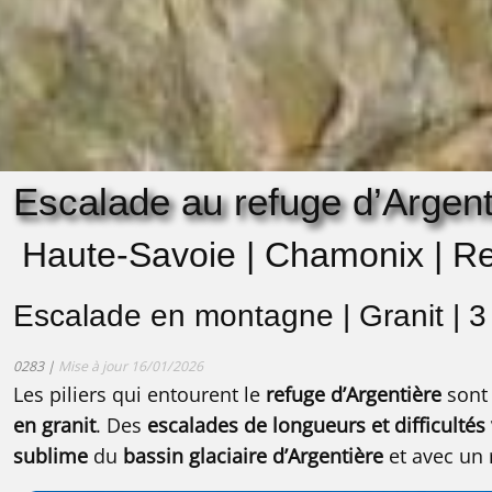
Escalade au refuge d’Argent
Haute-Savoie | Chamonix | Re
Escalade en montagne | Granit | 3 
0283 |
Mise à jour 16/01/2026
Les piliers qui entourent le
refuge d’Argentière
sont 
en granit
. Des
escalades de longueurs et difficultés
sublime
du
bassin glaciaire d’Argentière
et avec un 