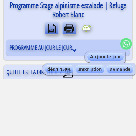
Programme Stage alpinisme escalade | Refuge
Robert Blanc
PROGRAMME AU JOUR LE JOUR
Au jour le jour
dès 1 150 €
Inscription
Demande
QUELLE EST LA DIFFICULTÉ ?
Ce stage convient pour une initiation complète
à l’alpinisme et à l’escalade en montagne. Il
s’adresse à des randonneurs en très bonne
forme physique, prêts à sortir des sentiers
battus. Une expérience de l’escalade, même en
salle, est un plus, mais n’est pas indispensable.
Une expérience de la marche en crampons n’est