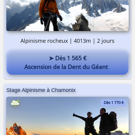
On y va ? 🎒
Pourquoi pas vous ? 😎
Alpinisme rocheux | 4013m | 2 jours
➤ Dès 1 565 €
Ascension de la Dent du Géant
Stage Alpinisme à Chamonix
Dès 1 770 €