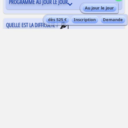
PROGRAMME AU JOUR LE JOUR
Au jour le jour
dès 525 €
Inscription
Demande
QUELLE EST LA DIFFICULTÉ ?
Une bonne santé et une bonne condition
physique sont requises pour enchaîner cette
descente de glacier de plusieurs heures en
altitude. Il est nécessaire de posséder un bon
niveau de ski, maîtrise et contrôle de sa vitesse
et de sa trajectoire, et l’habitude d’évoluer dans
des neiges changeantes et parfois profondes à
cette altitude.
AUTRE FORMULE ?
QUELLE EST LA QUALIFICATION DU GUIDE ?