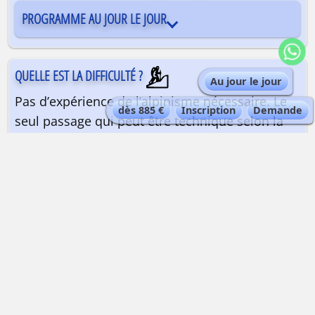
PROGRAMME AU JOUR LE JOUR
QUELLE EST LA DIFFICULTÉ ?
Au jour le jour
Pas d’expérience de l’alpinisme nécessaire. Le
dès 885 €
Inscription
Demande
seul passage qui peut être technique selon la
saison est l’arête finale le dernier jour. Très
bonne condition physique nécessaire pour
réaliser des efforts pendant plusieurs heures en
altitude. Connaître ses réactions à l’altitude est
conseillé pour passer une nuit au refuge Torino,
à 3375 m d’altitude.
QUELLE EST LA QUALIFICATION DU GUIDE ?
Guide de haute montagne
| Maximum 4