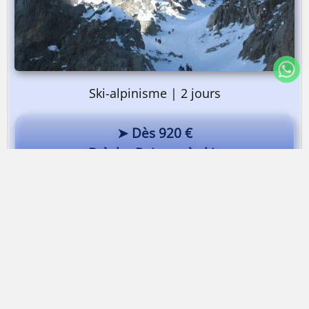
Ski-alpinisme | 2 jours
➤ Dès 920 €
Brèche Puiseux à ski
Arête des Cosmiques
Dès 412 €