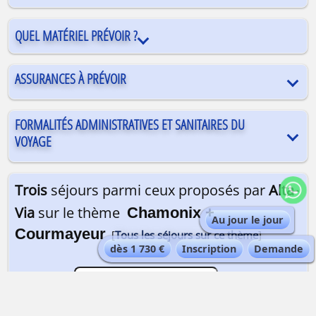
QUEL MATÉRIEL PRÉVOIR ?
ASSURANCES À PRÉVOIR
FORMALITÉS ADMINISTRATIVES ET SANITAIRES DU
VOYAGE
Trois
séjours parmi ceux proposés par
Alta-
Via
sur le thème
Chamonix +
Au jour le jour
Courmayeur
[
Tous les séjours sur ce thème
]
dès 1 730 €
Inscription
Demande