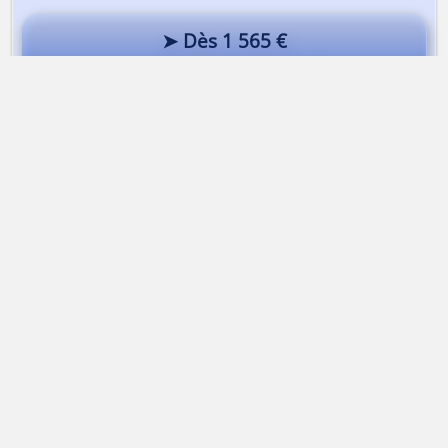
➤ Dès 1 565 €
Ascension de la Dent du Géant
Alta-Via Association
Association Alta-Via
74170 Saint-Gervais-les-bains | France
Association loi 1901
Immatriculation
ATOUT FRANCE
IM074140013
APE
9499Z |
SIRET
50314751400015
TVA
Intracommunautaire FR43503147514
RCP
MAIF Avenue Salvador Allende 79000 Niort
Garantie financière
Groupama 93199 Noisy-Le-Grand
Mentions légales
Contacter Alta-Via