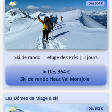
Dès 364 €
Ski de rando | refuge des Près | 2 jours
➤ Dès 364 €
Pourquoi pas vous ? 😎
Ski de rando Haut Val Montjoie
Les Dômes de Miage à ski
Dès 672 €