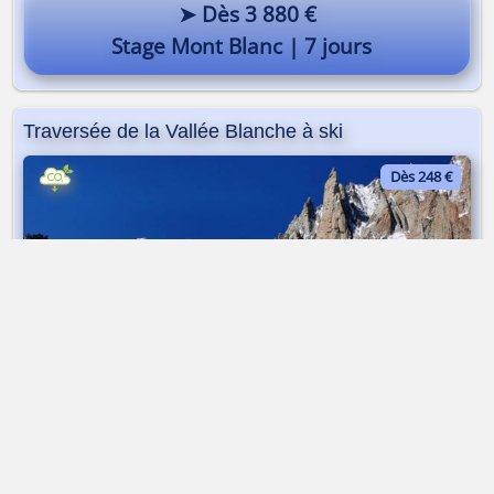
➤ Dès 3 880 €
Stage Mont Blanc | 7 jours
Traversée de la Vallée Blanche à ski
Dès 248 €
Ski de rando | Traversée sur glaciers | journée
➤ Dès 248 €