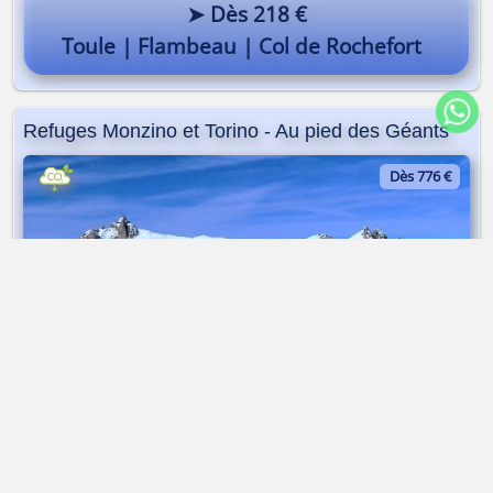
➤ Dès 218 €
Toule | Flambeau | Col de Rochefort
Refuges Monzino et Torino - Au pied des Géants
Dès 776 €
Via Ferrata | randonnée glaciaire | 3 jours
➤ Dès 776 €