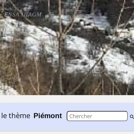
ifié ENSA UIAGM
 le thème
Piémont