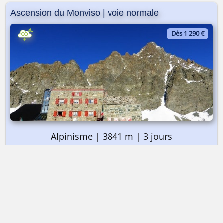
Ascension du Monviso | voie normale
Dès 1 290 €
Alpinisme | 3841 m | 3 jours
➤ Dès 1 290 €
Ascension du Monviso | voie normale
Contacter Alta-Via