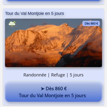
Guides Alta-Via 😎
Tour du Val Montjoie en 5 jours
Dès 860 €
Randonnée | Refuge | 5 jours
➤ Dès 860 €
Tour du Val Montjoie en 5 jours